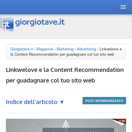
connect gt
magazine
risorse
Giorgiotave.it
›
Magazine
›
Marketing
›
Advertising
›
Linkwelove e
la Content Recommendation per guadagnare col tuo sito web
Chi siamo
Linkwelove e la Content Recommendation
per guadagnare col tuo sito web
Indice dell’articolo ▼
POST SPONSORIZZATO
Fai amare il tuo sito
Native Advertising
Content Marketing