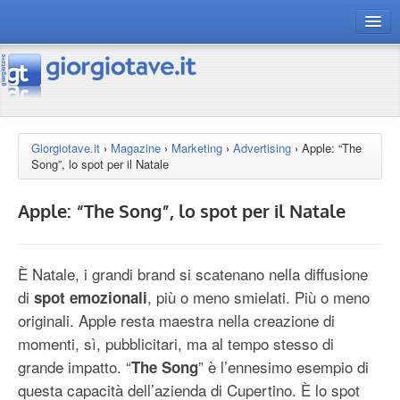
connect gt
magazine
risorse
Giorgiotave.it
›
Magazine
›
Marketing
›
Advertising
›
Apple: “The
Song”, lo spot per il Natale
Chi siamo
Apple: “The Song”, lo spot per il Natale
È Natale, i grandi brand si scatenano nella diffusione
di
, più o meno smielati. Più o meno
spot emozionali
originali. Apple resta maestra nella creazione di
momenti, sì, pubblicitari, ma al tempo stesso di
grande impatto. “
” è l’ennesimo esempio di
The Song
questa capacità dell’azienda di Cupertino. È lo spot